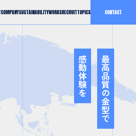
T
C
O
M
P
A
N
Y
S
U
S
T
A
I
N
A
B
I
L
I
T
Y
W
O
R
K
S
R
E
C
R
U
I
T
T
O
P
I
C
S
CONTACT
T
C
O
M
P
A
N
Y
S
U
S
T
A
I
N
A
B
I
L
I
T
Y
W
O
R
K
S
R
E
C
R
U
I
T
T
O
P
I
C
S
感動体験を
最高品質の金型で