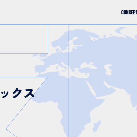
C
O
N
C
E
P
C
O
N
C
E
P
ックス