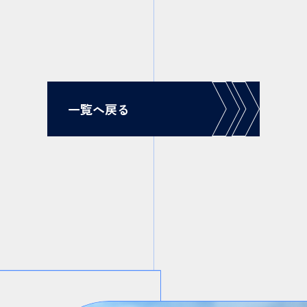
一
覧
へ
戻
る
一
覧
へ
戻
る