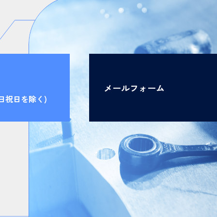
メ
ー
ル
フ
ォ
ー
ム
メ
ー
ル
フ
ォ
ー
ム
(土日祝日を除く)