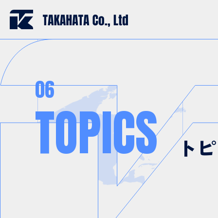
06
T
O
P
I
C
S
トピ